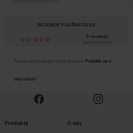
poskytuje všestrannosť pri
pečení rôznych pokrmov - od
sušenia ovocia (50 °C) až po
pečenie pizze (300 °C).
RECENZIE POUŽÍVATEĽOV
0 recenzií
pre tento produkt
Soft Close & Open –
Žiadne recenzie pre tento produkt.
Podelte sa o
tlmené dovieranie a
otváranie
svoj názor!
Dvierka sa tesne pred
zatvorením automaticky
spomalia a po otvorení
prudko nespadnú.
Produkty
O nás