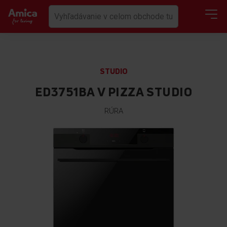
STUDIO
ED3751BA V PIZZA STUDIO
RÚRA
Preskočiť
na
koniec
galérie
obrázkov