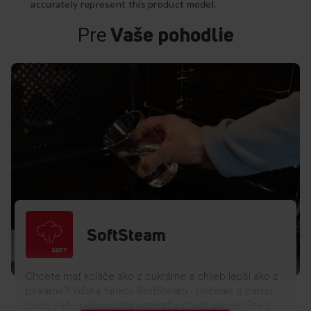
accurately represent this product model.
Vaše pohodlie
Pre
SoftSteam
Chcete mať koláče ako z cukrárne a chlieb lepší ako z
pekárne? Vďaka funkcii SoftSteam - pečenie s parou -
bude Vaše pečivo vždy vyzerať a chutiť skvele! Stačí