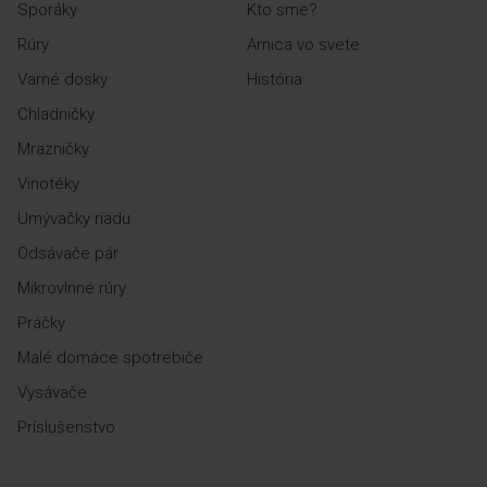
Sporáky
Kto sme?
Rúry
Amica vo svete
Varné dosky
História
Chladničky
Podsvietené gombíky
Mrazničky
Vinotéky
Podsvietené gombíky
Umývačky riadu
uľahčujú výber nastavenia.
Odsávače pár
Mikrovlnné rúry
Práčky
Zobraziť viac funkcií
Malé domáce spotrebiče
Vysávače
Príslušenstvo