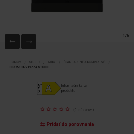
1/6
Preskočiť
na
DOMOV
STUDIO
RÚRY
ŠTANDARDNÉ A KOMPAKTNÉ
začiatok
ED3751BA V PIZZA STUDIO
galérie
obrázkov
Informační karta
produktu
Rating:
(
0
názorov
)
Pridať do porovnania