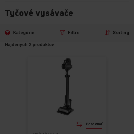
Tyčové vysávače
Preskočiť
Prejsť
Kategórie
Filtre
Sorting
na
na
filtre
produkty
Nájdených
2
produktov
Porovnať