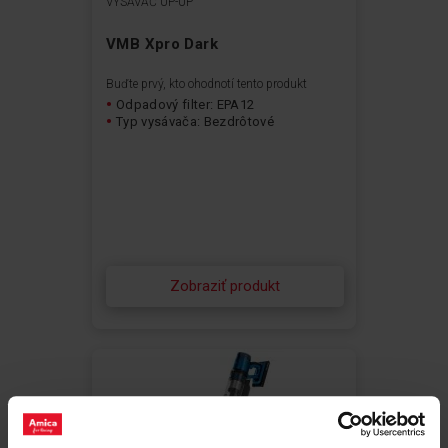
VYSÁVAČ UP-UP
VMB Xpro Dark
Buďte prvý, kto ohodnotí tento produkt
Odpadový filter: EPA12
Typ vysávača: Bezdrôtové
Zobraziť produkt