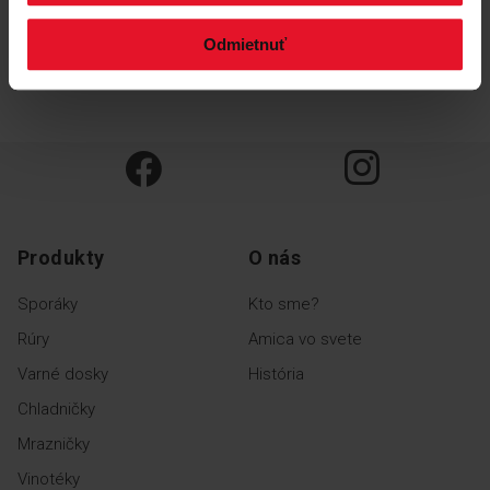
Odmietnuť
Produkty
O nás
Sporáky
Kto sme?
Rúry
Amica vo svete
Varné dosky
História
Chladničky
Mrazničky
Vinotéky