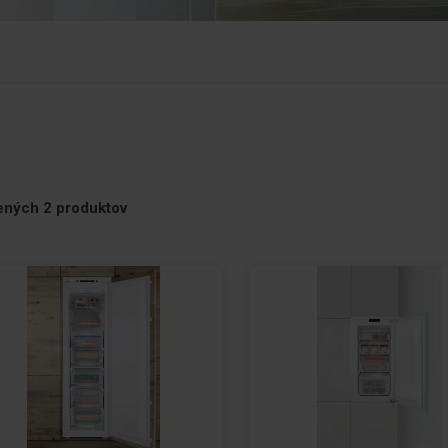
ť
ených
2
produktov