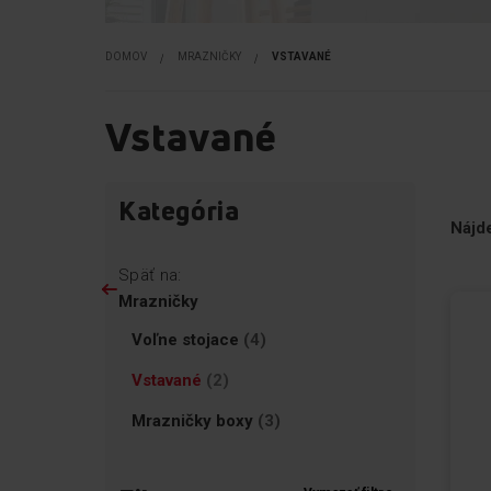
DOMOV
MRAZNIČKY
VSTAVANÉ
Vstavané
Prejsť
Preskoči
Kategória
na
na
Nájd
produkty
filtre
Späť na:
Mrazničky
Položky
Voľne stojace
4
Položky
Vstavané
2
Položky
Mrazničky boxy
3