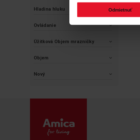
Hladina hluku
Odmietnuť
Ovládanie
Úžitková Objem mrazničky
Objem
Nový