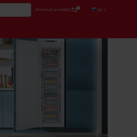
0
Porovnať produkty
SK