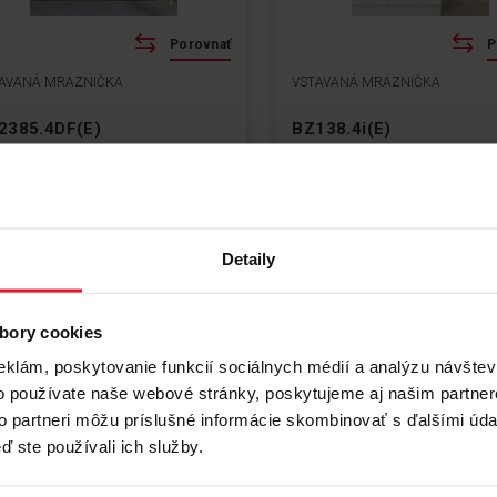
Porovnať
P
AVANÁ MRAZNIČKA
VSTAVANÁ MRAZNIČKA
2385.4DF(E)
BZ138.4i(E)
e prvý, kto ohodnotí tento produkt
Buďte prvý, kto ohodnotí tento pro
ozmery: 54 cm x 176.9 cm x 54 cm
Rozmery: 54 cm x 87.1 cm x 
lkový objem: 200 l
Celkový objem: 100 l
lučnosť: 41 dB
Hlučnosť: 35 dB
očná spotreba energie: 231.17
Ročná spotreba energie: 177
Detaily
Wh
kWh
bory cookies
Informační karta produktu
Informační karta produk
eklám, poskytovanie funkcií sociálnych médií a analýzu návšte
o používate naše webové stránky, poskytujeme aj našim partner
Zobraziť produkt
Zobraziť produkt
to partneri môžu príslušné informácie skombinovať s ďalšími údaj
ď ste používali ich služby.