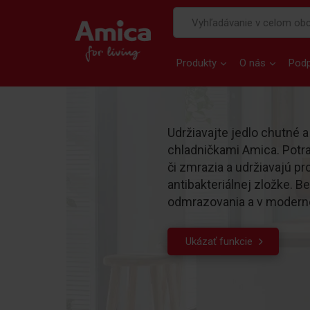
Produkty
O nás
Pod
Udržiavajte jedlo chutné 
chladničkami Amica. Potra
či zmrazia a udržiavajú pr
antibakteriálnej zložke. B
odmrazovania a v modern
Ukázať funkcie