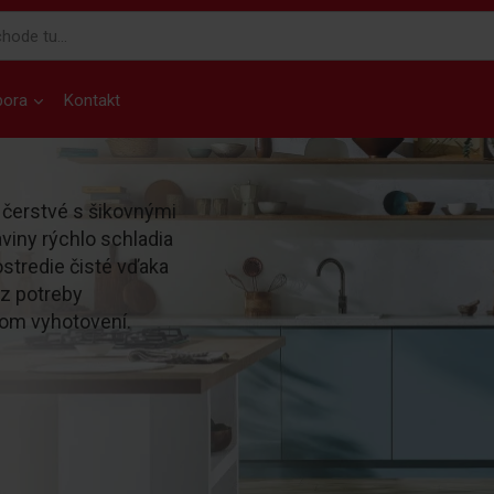
pora
Kontakt
a čerstvé s šikovnými
viny rýchlo schladia
ostredie čisté vďaka
ez potreby
om vyhotovení.