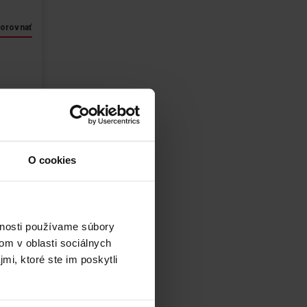
orovnať
dukt
54 cm
.23
O cookies
tu
vnosti používame súbory
om v oblasti sociálnych
mi, ktoré ste im poskytli