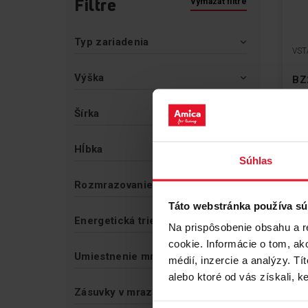
Filtre
Vymazať filtre
Typ zariadenia
VST
Výška
BZ
Buďt
Šírka
R
Ce
H
Hĺbka
R
Súhlas
k
Rozmrazovanie
Táto webstránka používa sú
Energetická trieda
Na prispôsobenie obsahu a r
cookie. Informácie o tom, ak
Umiestnenie mrazničky
médií, inzercie a analýzy. Tí
alebo ktoré od vás získali, ke
Zásuvky v mrazničke