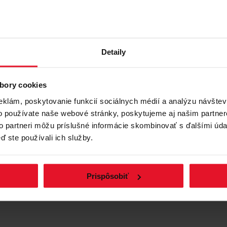
Porovnať
ALÝ ODŠŤAVOVAČ
M 4014
Detaily
e prvý, kto ohodnotí tento produkt
 smery otáčania (ON&REV)
erezové sito
bory cookies
eklám, poskytovanie funkcií sociálnych médií a analýzu návšte
o používate naše webové stránky, poskytujeme aj našim partner
to partneri môžu príslušné informácie skombinovať s ďalšími údaj
ď ste používali ich služby.
Zobraziť produkt
Prispôsobiť