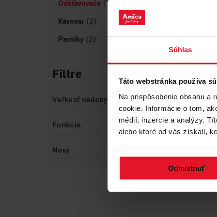
Položka
Odšťavovače
1
POM
Položky
Kávovar
2
JS
Položky
Parníky
2
Súhlas
Buďt
2
Filtre
Vymazať filtre
N
Táto webstránka používa sú
Na prispôsobenie obsahu a r
Veľkosť nádoby na šťavu
cookie. Informácie o tom, ak
médií, inzercie a analýzy. Tí
Funkcie
alebo ktoré od vás získali, ke
Nový
Odmietnuť