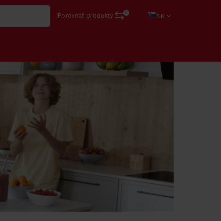
0
Porovnať produkty
SK