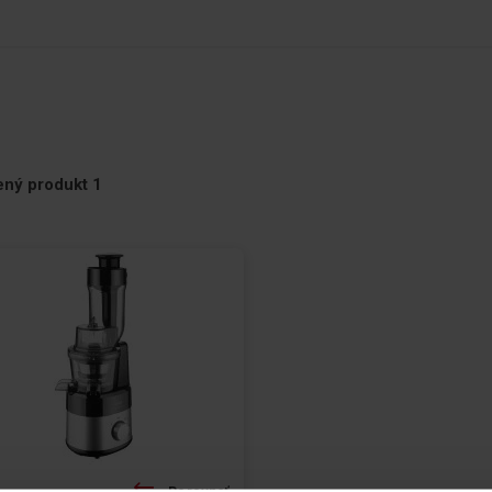
ť
ený produkt
1