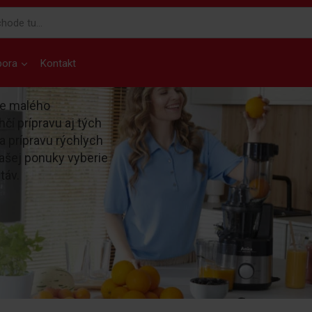
pora
Kontakt
ne malého
čí prípravu aj tých
a prípravu rýchlych
našej ponuky vyberie
táv.