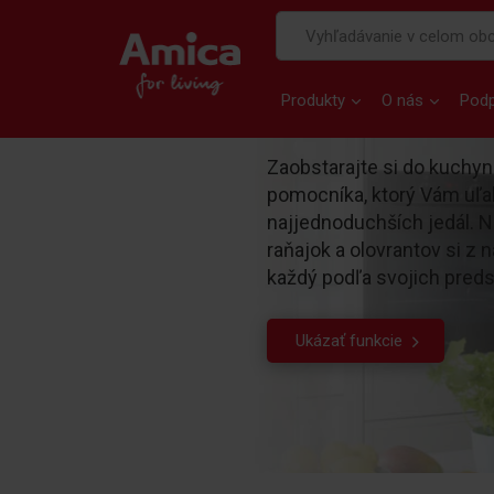
Produkty
O nás
Pod
Zaobstarajte si do kuchy
pomocníka, ktorý Vám uľah
najjednoduchších jedál. N
raňajok a olovrantov si z 
každý podľa svojich preds
Ukázať funkcie