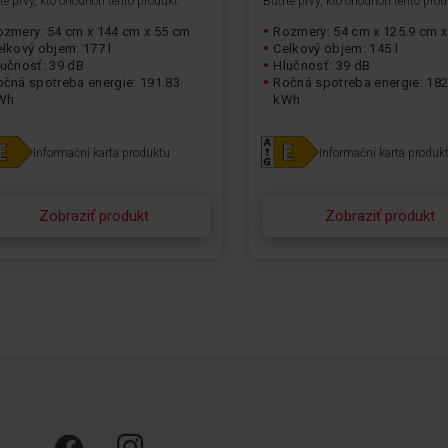
e prvý, kto ohodnotí tento produkt
Buďte prvý, kto ohodnotí tento pro
ozmery: 54 cm x 144 cm x 55 cm
Rozmery: 54 cm x 125.9 cm 
lkový objem: 177 l
Celkový objem: 145 l
lučnosť: 39 dB
Hlučnosť: 39 dB
očná spotreba energie: 191.83
Ročná spotreba energie: 182
Wh
kWh
Informační karta produktu
Informační karta produk
Zobraziť produkt
Zobraziť produkt