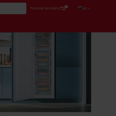
0
Porovnať produkty
SK