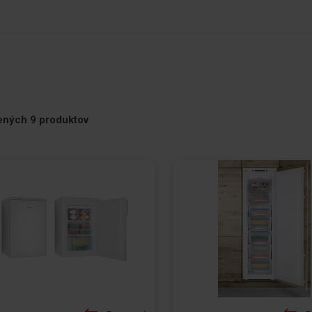
ť
ených
9
produktov