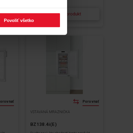
Zobraziť produkt
Povoliť všetko
orovnať
Porovnať
VSTAVANÁ MRAZNIČKA
BZ138.4i(E)