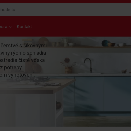
pora
Kontakt
a čerstvé s šikovnými
viny rýchlo schladia
ostredie čisté vďaka
ez potreby
om vyhotovení.