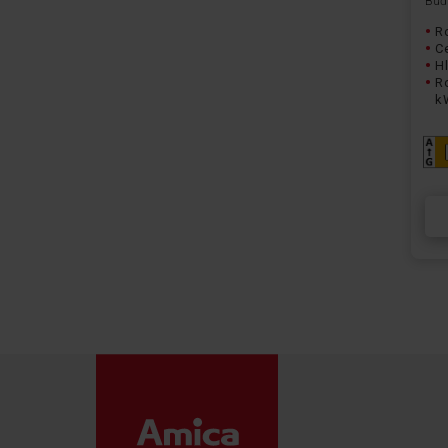
Buďt
R
Ce
H
R
k