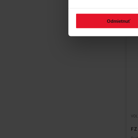
Odmietnuť
VOĽ
FZ