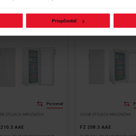
Zobraziť produkt
Zobraziť produkt
Prispôsobiť
Porovnať
P
NE STOJACA MRAZNIČKA
VOĽNE STOJACA MRAZNIČKA
 210.3 AAE
FZ 208.3 AAE