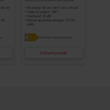
dukt
Buďte prvý, kto ohodnotí tento produkt
x 55 cm
Rozmery: 54 cm x 87.1 cm x 54 cm
Celkový objem: 100 l
Hlučnosť: 35 dB
.09
Ročná spotreba energie: 177.23
kWh
tu
Informační karta produktu
Zobraziť produkt