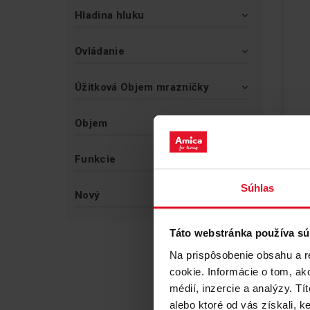
Hladina hluku
Ovládanie
Úžitková Objem mrazničky
Objem
MR
Funkcie
FZ
Súhlas
Buďt
Nový
Ro
c
Táto webstránka používa sú
Ce
H
Na prispôsobenie obsahu a r
R
cookie. Informácie o tom, ak
k
médií, inzercie a analýzy. Tí
alebo ktoré od vás získali, ke