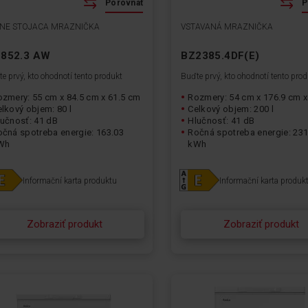
Porovnať
P
NE STOJACA MRAZNIČKA
VSTAVANÁ MRAZNIČKA
 852.3 AW
BZ2385.4DF(E)
e prvý, kto ohodnotí tento produkt
Buďte prvý, kto ohodnotí tento pro
zmery: 55 cm x 84.5 cm x 61.5 cm
Rozmery: 54 cm x 176.9 cm 
lkový objem: 80 l
Celkový objem: 200 l
lučnosť: 41 dB
Hlučnosť: 41 dB
očná spotreba energie: 163.03
Ročná spotreba energie: 231
Wh
kWh
Informační karta produktu
Informační karta produk
Zobraziť produkt
Zobraziť produkt