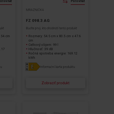
orovnať
Porovnať
MRAZNIČKA
FZ 098.3 AG
dukt
Buďte prvý, kto ohodnotí tento produkt
x 54 cm
Rozmery: 54.5 cm x 83.5 cm x 47.6
cm
Celkový objem: 99 l
.17
Hlučnosť: 39 dB
Ročná spotreba energie: 169.12
kWh
tu
Informační karta produktu
Zobraziť produkt