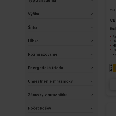
Typ zariadenia
VOĽ
Výška
VK
Šírka
Buďt
Ro
Hĺbka
Ce
H
R
Rozmrazovanie
k
Energetická trieda
Umiestnenie mrazničky
Zásuvky v mrazničke
Počet košov