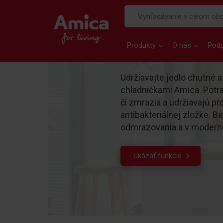
Produkty
O nás
Pod
Udržiavajte jedlo chutné 
chladničkami Amica. Potra
či zmrazia a udržiavajú pr
antibakteriálnej zložke. B
odmrazovania a v modern
Ukázať funkcie