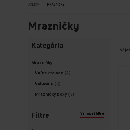
DOMOV
MRAZNIČKY
Mrazničky
Prejsť
Preskoči
Kategória
na
na
Nájd
produkty
filtre
Mrazničky
Položky
Voľne stojace
4
Položky
Vstavané
2
Položky
Mrazničky boxy
3
Filtre
Vymazať filtre