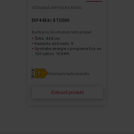
VSTAVANÁ UMÝVAČKA RIADU
DIF44E6i STUDIO
Buďte prvý, kto ohodnotí tento produkt
Šírka: 44.8 cm
Kapacita sád riadu: 9
Spotreba energie v programe Eco na
100 cyklov: 70 kWh
Informační karta produktu
Zobraziť produkt