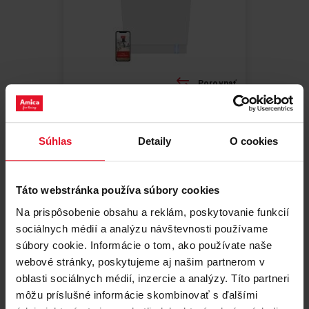
Porovnať
VSTAVANÁ UMÝVAČKA RIADU
DIM46B6EBOC STUDIO
Súhlas
Detaily
O cookies
Buďte prvý, kto ohodnotí tento produkt
Šírka: 44.8 cm
Táto webstránka používa súbory cookies
Kapacita sád riadu: 10
Hlučnosť: 42 dB
Na prispôsobenie obsahu a reklám, poskytovanie funkcií
Spotreba energie v programe Eco na
100 cyklov: 51 kWh
sociálnych médií a analýzu návštevnosti používame
Spotreba energie na cyklus: 8.5 l
súbory cookie. Informácie o tom, ako používate naše
Informační karta produktu
webové stránky, poskytujeme aj našim partnerom v
oblasti sociálnych médií, inzercie a analýzy. Títo partneri
môžu príslušné informácie skombinovať s ďalšími
Zobraziť produkt