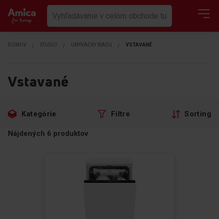
DOMOV
STUDIO
UMÝVAČKY RIADU
VSTAVANÉ
Vstavané
Preskočiť
Prejsť
Kategórie
Filtre
Sorting
na
na
filtre
produkty
Nájdených
6
produktov