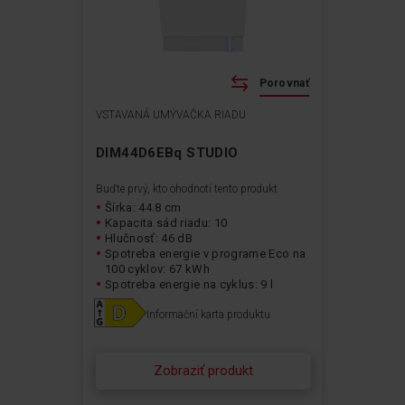
Porovnať
VSTAVANÁ UMÝVAČKA RIADU
DIM44D6EBq STUDIO
Buďte prvý, kto ohodnotí tento produkt
Šírka: 44.8 cm
Kapacita sád riadu: 10
Hlučnosť: 46 dB
Spotreba energie v programe Eco na
100 cyklov: 67 kWh
Spotreba energie na cyklus: 9 l
Informační karta produktu
Zobraziť produkt