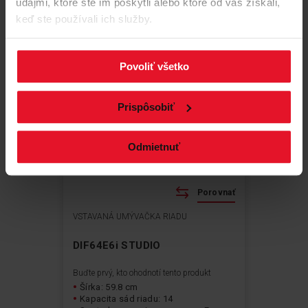
údajmi, ktoré ste im poskytli alebo ktoré od vás získali,
keď ste používali ich služby.
Povoliť všetko
Prispôsobiť
Odmietnuť
Porovnať
VSTAVANÁ UMÝVAČKA RIADU
DIF64E6i STUDIO
Buďte prvý, kto ohodnotí tento produkt
Šírka: 59.8 cm
Kapacita sád riadu: 14