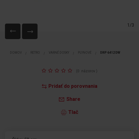
1/3
Preskočiť
na
DOMOV
RETRO
VARNÉ DOSKY
PLYNOVÉ
DRP 6412 DW
začiatok
galérie
obrázkov
Rating:
(
0
názorov
)
Pridať do porovnania
Share
Tlač