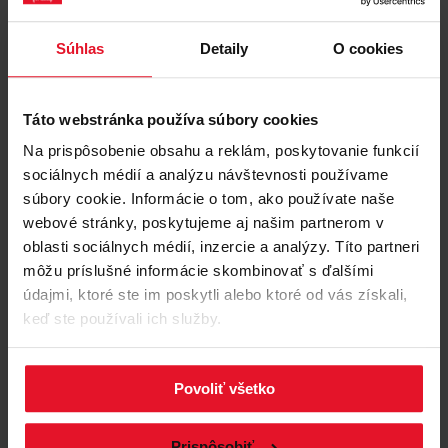
Technické údaje
Súhlas
Detaily
O cookies
Logistické údaje
Táto webstránka používa súbory cookies
Na prispôsobenie obsahu a reklám, poskytovanie funkcií
sociálnych médií a analýzu návštevnosti používame
súbory cookie. Informácie o tom, ako používate naše
webové stránky, poskytujeme aj našim partnerom v
oblasti sociálnych médií, inzercie a analýzy. Títo partneri
môžu príslušné informácie skombinovať s ďalšími
Smaltovaný povrch
údajmi, ktoré ste im poskytli alebo ktoré od vás získali,
keď ste používali ich služby.
Pokiaľ chcete kuchyňu v klasickom štýle, predstavujú
Súbory
na stiahnutie
pre Vás emailové dosky skvelú voľbu. Smaltovaný
Povoliť všetko
povrch plynovej varnej dosky dokonale zapadne medzi
Informačný list produktu
ostatný nábytok, podčiarkne a doplní charakter
interiéru. Starostlivosť o varnú dosku navyše nebude
Prispôsobiť