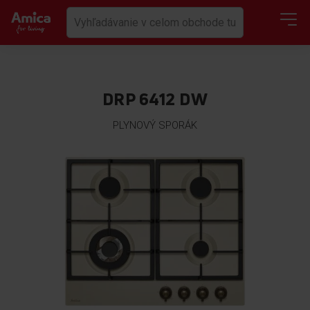
DRP 6412 DW
PLYNOVÝ SPORÁK
Preskočiť
na
koniec
galérie
obrázkov