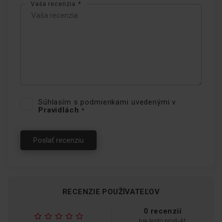
Vaša recenzia
Stabilné matné rošty
Už sa Vám stalo, že hrniec stojaci na horáku
nečakane skĺzol? Vyberte si dosku s roštom,
ktorý tento problém eliminuje. Rošty s
matným povrchom použité na plynových
varných doskách Amica poskytujú hrncom a
Súhlasím s podmienkami uvedenými v
iným nádobám na varenie stabilnú oporu.
Pravidlách
Varte bez nepríjemných prekvapení!
Poslať recenziu
RECENZIE POUŽÍVATEĽOV
0 recenzií
pre tento produkt