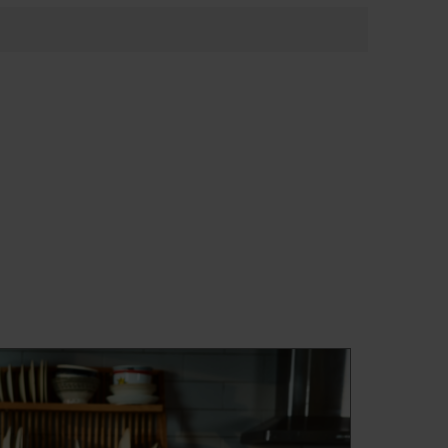
čí sa dotknúť jedného senzora na
i byť istí skvelými výsledkami!
vanie je ideálny aj na vyprážanie
Energetická účinnosť 40 %
Indukčná varná doska
spotrebuje o 40 % menej
energie ako tradičná
keramická varná doska. Aj v
pohotovostnom režime je