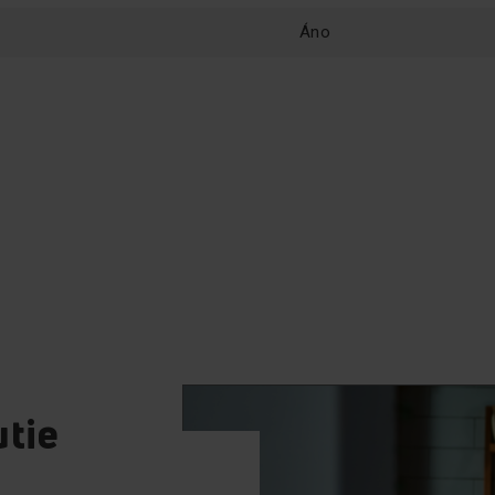
dostatočne vysoká. Sta
varnej doske a môžeme s
Áno
Presný program na grilo
alebo fritovanie.
2x AutoBridge
Duálny AutoBridge vám
utie
umožňuje automaticky
prepojiť štyri varné zóny do
dvoch veľkých vykurovacích
zón. To vám umožní súčasne