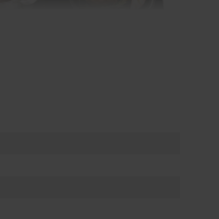
sný program dusenia (70 °C)
 guláš, smažíte lekvár alebo ohrievate hustú
 čo sa vždy prilepí na dno hrnca, už nie je
žné vďaka programu presnej kontroly teploty,
e sa nič nepripáli. Program nastavíte stlačením
a potom sa varná doska HobControl® postará o
ntný algoritmus umožňuje doske presne kontrolovať
e podľa veľkosti a obsahu hrnca.