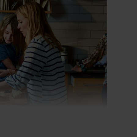
spotreba polovičná v
porovnaní s požiadavkami
noriem.