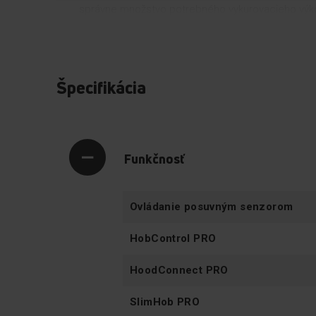
správne množstvo potrebného vykurovacieho výk
nedochádzalo k stratám energie. Zvoľte správny 
teploty dotykom jedného zo senzorov, urobte doj
na potlesk rodiny za jedlo, ktoré sa vždy podarí.
Špecifikácia
Funkčnosť
Ovládanie posuvným senzorom
HobControl PRO
HoodConnect PRO
SlimHob PRO