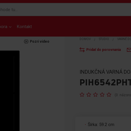
pora
Kontakt
DOMOV
STUDIO
VARNÉ D
Pozri video
Pridať do porovnania
INDUKČNÁ VARNÁ D
PIH6542PHT
Rating:
(
0
názor
Šírka: 59.2 cm