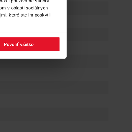
vnosti používame súbory
om v oblasti sociálnych
mi, ktoré ste im poskytli
Povoliť všetko
HoodConnect Pro
m na grilovanie (200
ť dokonalé steaky na indukčnej
ramom na grilovanie pripraveným
y ako od profesionálneho kuchára,
lovacej sezóne. Vďaka technológii
 že teplota je na tento proces