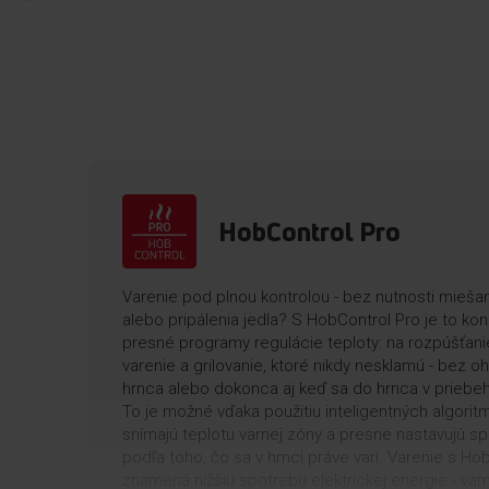
HobControl Pro
Varenie pod plnou kontrolou - bez nutnosti mieša
alebo pripálenia jedla? S HobControl Pro je to k
presné programy regulácie teploty: na rozpúšťani
varenie a grilovanie, ktoré nikdy nesklamú - bez o
hrnca alebo dokonca aj keď sa do hrnca v priebeh
To je možné vďaka použitiu inteligentných algorit
snímajú teplotu varnej zóny a presne nastavujú s
podľa toho, čo sa v hrnci práve varí. Varenie s Ho
znamená nižšiu spotrebu elektrickej energie - var