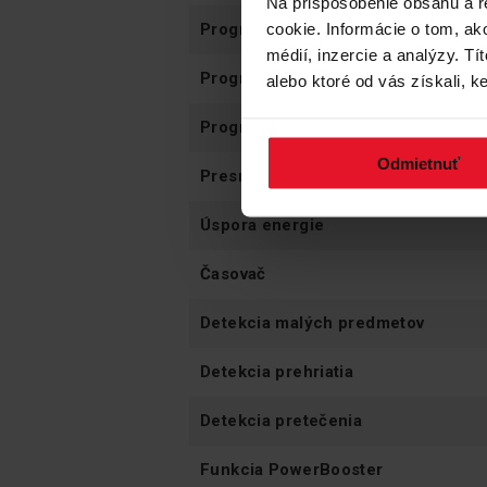
Na prispôsobenie obsahu a r
cookie. Informácie o tom, ak
Program presného rozmrazovania (
médií, inzercie a analýzy. Tí
Program presného dusenia (70 °C)
alebo ktoré od vás získali, ke
Program presného varenia (90 °C)
Odmietnuť
Presný program na 
Presný program grilovania (200 °C)
Úspora energie
Časovač
Detekcia malých predmetov
Detekcia prehriatia
Detekcia pretečenia
Funkcia PowerBooster