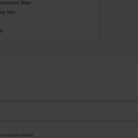
Senzorové Slider
ky: Sklo
14
is product model.