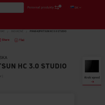
0
Porovnať produkty
SK
OSKY
INDUKČNÉ
PIH6542PHTSUN HC 3.0 STUDIO
Share
Tlač
OSKA
SUN HC 3.0 STUDIO
ov
)
Krok vpred