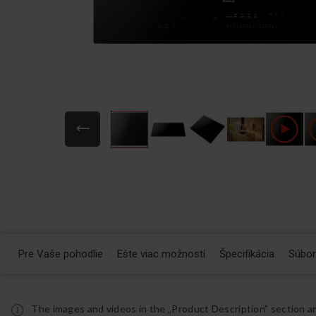
Preskočiť
na
začiatok
galérie
obrázkov
Pre Vaše pohodlie
Ešte viac možností
Špecifikácia
Súbor
The images and videos in the „Product Description” section a