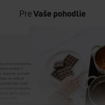
Vaše pohodlie
Pre
nia a bez prevarenia
onečne možné! 4
e, dusenie, pomalé
hľadu na veľkosť
u pridá viac vody!
mov, ktoré priebežne
právny výkon ohrevu
bControl Pro
ná doska vždy zvolí