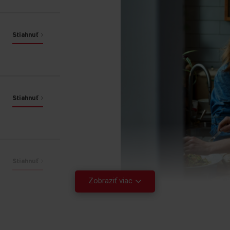
pripravovať a ohrievať jedlo v
dvoch veľkých nádobách,
napríklad v pekáčoch.
Stiahnuť
Zobraziť viac funkcií
Stiahnuť
Stiahnuť
Zobraziť viac
Stiahnuť
rané