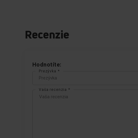
Recenzie
Hodnotíte:
Prezývka
LED osvetlenie
Vaša recenzia
LED diódy používané v
chladničkách Amica sú
extrémne odolné a
spotrebúvajú menej elektriny.