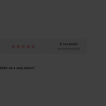
0 recenzií
pre tento produkt
Bezpečnostné sklo
elte sa o svoj názor!
Poličky sú vyrobené z
tvrdeného skla, takže sú
tvrdšie a bezpečne unesú až
100 kg! Majú tiež zvýšené
okraje, takže tekutiny vyliate v
chladničke nestečú nižšie.