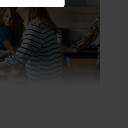
cie a zeleninu
iny v jednej poličke? Nie je teda
lenina môžu byť inak cítiť. Je to
čke miešajú pachy mnohých
h uchovávanie použijete príslušnú
eninu, už vždy budú voňať tak, ako
estor vo svojej chladničke, ale
 dať voňavé jablko alebo broskyňu,