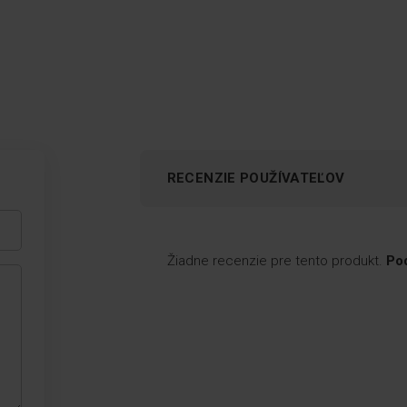
RECENZIE POUŽÍVATEĽOV
Automatické odmrazovanie
Žiadne recenzie pre tento produkt.
Pod
Technológia, ktorá umožňuje,
aby sa chladnička sama
odmrazila bez jej
vyprázdnenia. Námraza sa
topí a steká do nádrže, odkiaľ
sa následne odparuje.