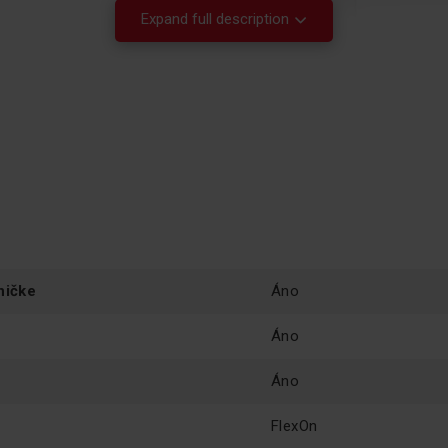
Expand full description
Tic
ničke
Áno
Chladničky nás do
Áno
večer, alebo keď 
Chladničky Amica 
Áno
bola hladina hluk
najnižšia. Toto r
všetkých členov d
FlexOn
pokoja.