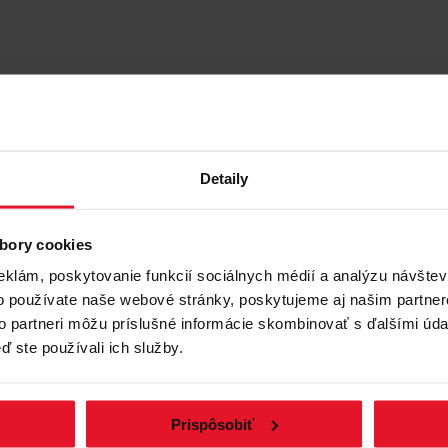
Detaily
 múdro energetickú
bory cookies
 24 hodín denne - av
eklám, poskytovanie funkcií sociálnych médií a analýzu návšte
 úspory. Chladnička
o chladnička triedy
o používate naše webové stránky, poskytujeme aj našim partner
etríte aj životné
to partneri môžu príslušné informácie skombinovať s ďalšími údaj
utie
ď ste používali ich služby.
Prispôsobiť