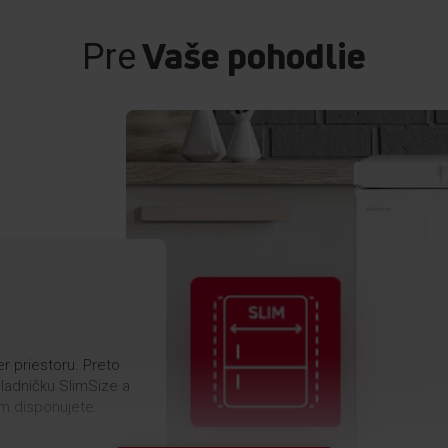
Vaše pohodlie
Pre
r priestoru. Preto
hladničku SlimSize a
ým disponujete.