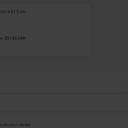
 cm x 61.5 cm
c
e: 201.85 kWh
is product model.