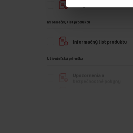
Energetická etiketa
Informačný list produktu
Informačný list produktu
Užívateľská príručka
Upozornenia a
bezpečnostné pokyny
Užívateľská príručka
Stiahnuť všetky (4)
Stiahnuť vyb