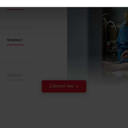
Stiahnuť
viac možností
Ešte
Nádoba na ovocie a zeleninu
Polička na fľaše
FlexiShelf
Stiahnuť
Nádoba na ovo
Stiahnuť
Uchovávate rôzne potrav
divu, že ovocie alebo ze
Zobraziť viac
Stiahnuť
preto, že sa v chladni
potravín. Keď ale na ic
Nádobu na ovocie a zel
rané
majú! Optimalizujete pri
navyše si teraz môžete
kedykoľvek máte chuť.