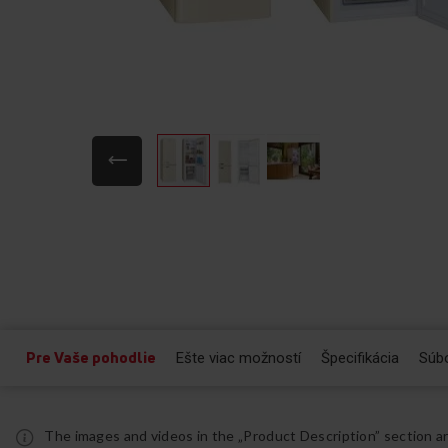
Preskočiť
na
začiatok
galérie
obrázkov
Pre Vaše pohodlie
Ešte viac možností
Špecifikácia
Súbo
The images and videos in the „Product Description” section a