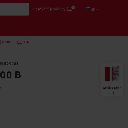
0
Porovnať produkty
SK
ČKY
VOĽNE STOJACE
KGCR 387100 B
Share
Tlač
ZNIČKOU
00 B
ov
)
Krok vpred