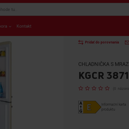
pora
Kontakt
DOMOV
RETRO
CHLADNI
Pridať do porovnania
CHLADNIČKA S MRA
KGCR 3871
Rating:
(
0
názor
Informační karta
produktu