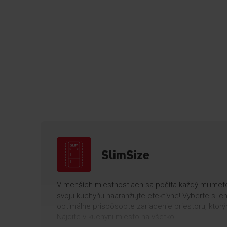
SlimSize
V menších miestnostiach sa počíta každý milimete
svoju kuchyňu naaranžujte efektívne! Vyberte si c
optimálne prispôsobte zariadenie priestoru, ktor
Nájdite v kuchyni miesto na všetko!