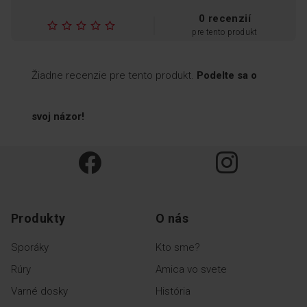
nebudete cítiť ako pohár vína.
0 recenzií
pre tento produkt
Žiadne recenzie pre tento produkt.
Podelte sa o
svoj názor!
Produkty
O nás
Sporáky
Kto sme?
Rúry
Amica vo svete
Varné dosky
História