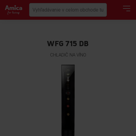
WFG 715 DB
CHLADIČ NA VÍNO
Preskočiť
na
koniec
galérie
obrázkov