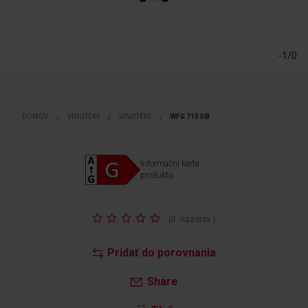
Preskočiť
na
začiatok
-1/0
galérie
obrázkov
DOMOV
VINOTÉKY
VINOTÉKY
WFG 715 DB
Informační karta
produktu
Rating:
(
0
názorov
)
Pridať do porovnania
Share