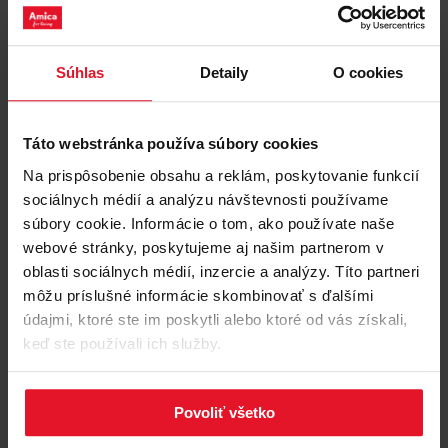
udržiavať vnútornú vlhkosť a zaisťujú jej udržanie na
optimálnej úrovni. To chráni víno pred oxidáciou,
odparovaním, bakteriálnym napadnutím a nepríjemnými
pachmi. Etikety na fľašiach vína zostávajú vyzerať
Technické údaje
Súhlas
Detaily
O cookies
skvele s minimálnym rizikom odlepenia od fľaše To
všetko zaručuje najvyššiu kvalitu vzhľadu a chuti.
Táto webstránka používa súbory cookies
Logistické údaje
Na prispôsobenie obsahu a reklám, poskytovanie funkcií
sociálnych médií a analýzu návštevnosti používame
súbory cookie. Informácie o tom, ako používate naše
webové stránky, poskytujeme aj našim partnerom v
oblasti sociálnych médií, inzercie a analýzy. Títo partneri
môžu príslušné informácie skombinovať s ďalšími
údajmi, ktoré ste im poskytli alebo ktoré od vás získali,
keď ste používali ich služby.
Súbory
na stiahnutie
UV ochrana
Povoliť všetko